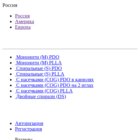
Россия
Россия
Америка
Европа
Мононити (M) PDO
Мононити (M) PLLA
Спиральные (S) PDO
Спиральные (S) PLLA
С насечками (COG) PDO в канюлях
С насечками (COG) PDO на 2 иглах
С насечками (COG) PLLA
Двойные спирали (DS)
Авторизация
Регистрация
Разделы