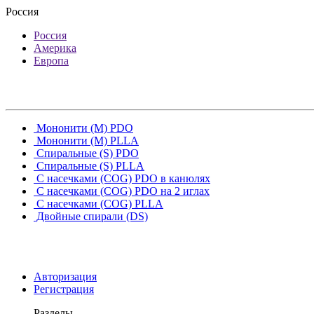
Россия
Россия
Америка
Европа
Мононити (M) PDO
Мононити (M) PLLA
Спиральные (S) PDO
Спиральные (S) PLLA
С насечками (COG) PDO в канюлях
С насечками (COG) PDO на 2 иглах
С насечками (COG) PLLA
Двойные спирали (DS)
Авторизация
Регистрация
Разделы