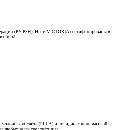
дерации (РУ РЗН). Нити VICTORIA сертифицированы в
асность!
имолочная кислота (PLLA) и полидиоксанон высокой
е любых задач тредлифтинга