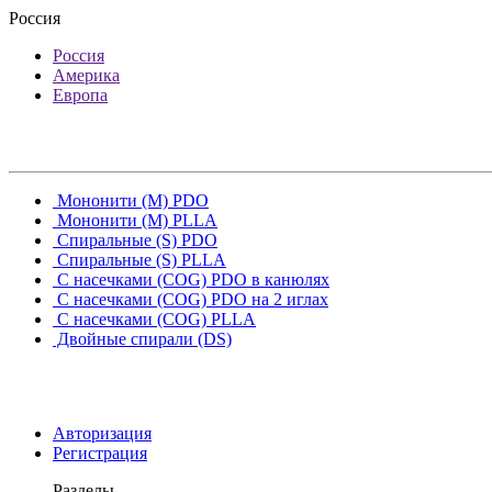
Россия
Россия
Америка
Европа
Мононити (M) PDO
Мононити (M) PLLA
Спиральные (S) PDO
Спиральные (S) PLLA
С насечками (COG) PDO в канюлях
С насечками (COG) PDO на 2 иглах
С насечками (COG) PLLA
Двойные спирали (DS)
Авторизация
Регистрация
Разделы