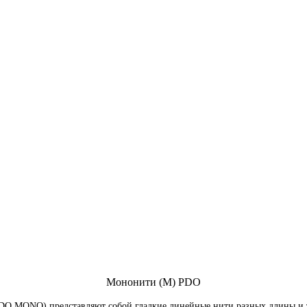
Мононити (M) PDO
ONO) представляют собой гладкие линейные нити разных длины и то