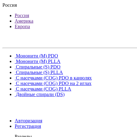
Россия
Россия
Америка
Европа
Мононити (M) PDO
Мононити (M) PLLA
Спиральные (S) PDO
Спиральные (S) PLLA
С насечками (COG) PDO в канюлях
С насечками (COG) PDO на 2 иглах
С насечками (COG) PLLA
Двойные спирали (DS)
Авторизация
Регистрация
Разделы