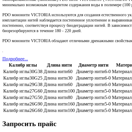
минимально возможным процентом содержания воды в полимере (100 
PDO мононити VICTORIA используются для создания естественного ук
имплантации нитей наблюдается постепенное уплотнение и выравнивание
постепенно, соответствуя процессу биодеградации нитей. В зависим
биорезорбируются в течение 180 - 220 дней.
PDO мононити VICTORIA обладают отличными дренажными свойствами з
Подробнее...
Монофиламентные (линейные) PDO нити VICTORIA® (VICTORIA® PDO M
Калибр иглы
Длина нити
Диаметр нити
Матер
минимально возможным процентом содержания воды в полимере (100 
Калибр иглы
30G38
Длина нити
60
Диаметр нити
6-0
Материал
PDO мононити VICTORIA используются для создания естественного ук
Калибр иглы
30G25
Длина нити
30
Диаметр нити
6-0
Материал
имплантации нитей наблюдается постепенное уплотнение и выравнивание
Калибр иглы
29G38
Длина нити
60
Диаметр нити
6-0
Материал
постепенно, соответствуя процессу биодеградации нитей. В зависим
Калибр иглы
27G60
Длина нити
100
Диаметр нити
5-0
Материал
биорезорбируются в течение 180 — 220 дней.
Калибр иглы
27G50
Длина нити
80
Диаметр нити
5-0
Материал
PDO мононити VICTORIA обладают отличными дренажными свойствами з
Калибр иглы
26G90
Длина нити
160
Диаметр нити
5-0
Материал
Калибр иглы
26G60
Длина нити
100
Диаметр нити
5-0
Материал
Запросить прайс