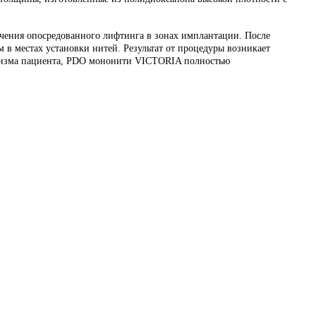
чения опосредованного лифтинга в зонах имплантации. После
 в местах установки нитей. Результат от процедуры возникает
ганизма пациента, PDO мононити VICTORIA полностью
лщины, изготовленные из полидиоксанона высокой плотности с
чения опосредованного лифтинга в зонах имплантации. После
 в местах установки нитей. Результат от процедуры возникает
ганизма пациента, PDO мононити VICTORIA полностью
ости нитей, обеспеченной запатентованной технологией обработки.