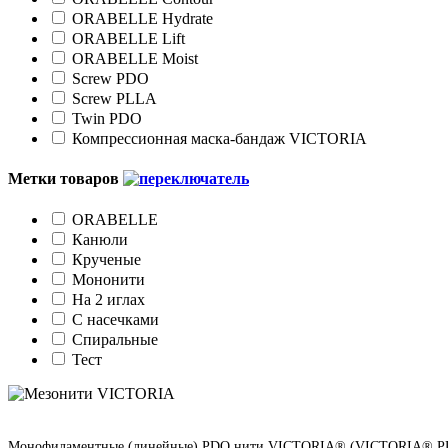
ORABELLE Hydrate
ORABELLE Lift
ORABELLE Moist
Screw PDO
Screw PLLA
Twin PDO
Компрессионная маска-бандаж VICTORIA
Метки товаров
ORABELLE
Канюли
Крученые
Мононити
На 2 иглах
С насечками
Спиральные
Тест
Монофиламентные (линейные) PDO нити VICTORIA® (VICTORIA® PDO M