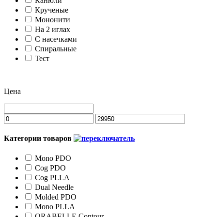
Канюли
Крученые
Мононити
На 2 иглах
С насечками
Спиральные
Тест
Цена
Категории товаров
Мono PDO
Cog PDO
Cog PLLA
Dual Needle
Molded PDO
Mono PLLA
ORABELLE Contour