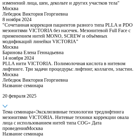
изменений лица, шеи, декольте и других участков тела"
Москва
Лебедюк Виктория Георгиевна
8 ноября 2024
"Сочетанная коррекция пациентов разного типа PLLA и PDO
мезонитями VICTORIA без насечек. Мезонитевой Full Face с
применением нитей MONO, SCREW и объёмных
модификаций линейки VICTORIA"
Москва
Баринова Елена Геннадьевна
14 ноября 2024
PLLA нити VICTORIA. Полимолочная кислота в нитевом
лифтинге. Три задачи процедуры: лифтинг, коллаген, эластин.
Москва
Лебедюк Виктория Георгиевна
Название семинара
20 февраля 2025
Тема семинара
«Эксклюзивные технологии тредлифтинга
мезонитями VICTORIA. Нитевые техники коррекции овала
лица с использованием нитей типа COG»
Дата
проведения
Москва
Название семинара