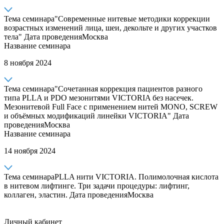
Тема семинара
"Современные нитевые методики коррекции
возрастных изменений лица, шеи, декольте и других участков
тела"
Дата проведения
Москва
Название семинара
8 ноября 2024
Тема семинара
"Сочетанная коррекция пациентов разного
типа PLLA и PDO мезонитями VICTORIA без насечек.
Мезонитевой Full Face с применением нитей MONO, SCREW
и объёмных модификаций линейки VICTORIA"
Дата
проведения
Москва
Название семинара
14 ноября 2024
Тема семинара
PLLA нити VICTORIA. Полимолочная кислота
в нитевом лифтинге. Три задачи процедуры: лифтинг,
коллаген, эластин.
Дата проведения
Москва
Личный кабинет