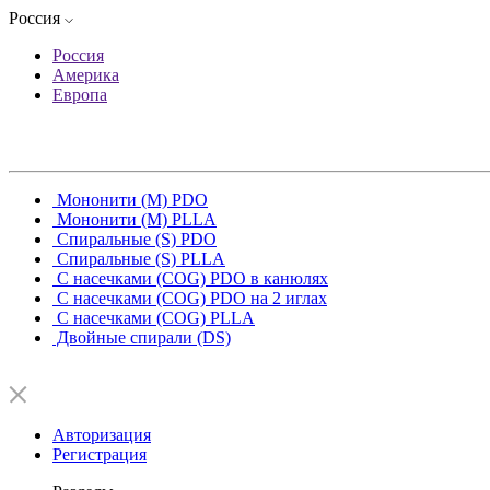
Россия
Россия
Америка
Европа
Мононити (M) PDO
Мононити (M) PLLA
Спиральные (S) PDO
Спиральные (S) PLLA
С насечками (COG) PDO в канюлях
С насечками (COG) PDO на 2 иглах
С насечками (COG) PLLA
Двойные спирали (DS)
Авторизация
Регистрация