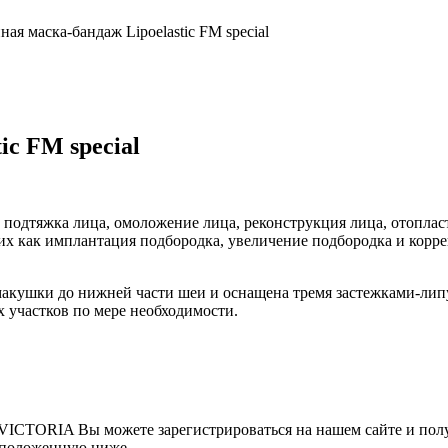
ая маска-бандаж Lipoelastic FM special
ic FM special
к подтяжка лица, омоложение лица, реконструкция лица, отопла
их как имплантация подбородка, увеличение подбородка и корре
макушки до нижней части шеи и оснащена тремя застежками-лип
 участков по мере необходимости.
VICTORIA Вы можете зарегистрироваться на нашем сайте и полу
асположенную ниже