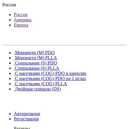
Россия
Россия
Америка
Европа
Мононити (M) PDO
Мононити (M) PLLA
Спиральные (S) PDO
Спиральные (S) PLLA
С насечками (COG) PDO в канюлях
С насечками (COG) PDO на 2 иглах
С насечками (COG) PLLA
Двойные спирали (DS)
Авторизация
Регистрация
Разделы