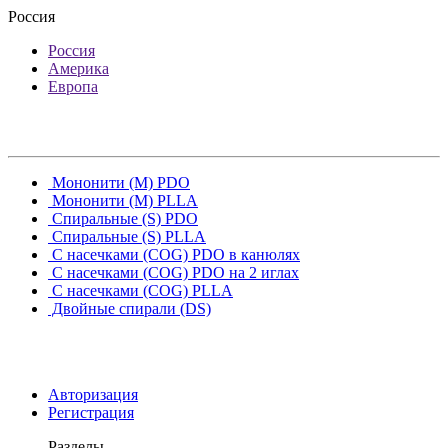
Россия
Россия
Америка
Европа
Мононити (M) PDO
Мононити (M) PLLA
Спиральные (S) PDO
Спиральные (S) PLLA
С насечками (COG) PDO в канюлях
С насечками (COG) PDO на 2 иглах
С насечками (COG) PLLA
Двойные спирали (DS)
Авторизация
Регистрация
Разделы