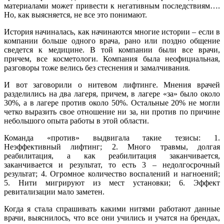
материалами может привести к негативным последствиям….
Но, как выясняется, не все это понимают.
История начиналась, как начинаются многие истории – если в
компании больше одного врача, рано или поздно общение
сведется к медицине. В той компании были все врачи,
причем, все косметологи. Компания была неофициальная,
разговоры тоже велись без стеснения и замалчивания.
И вот заговорили о нитевом лифтинге. Мнения врачей
разделились на два лагеря, причем, в лагере «за» было около
30%, а в лагере против около 50%. Остальные 20% не могли
четко выразить свое отношение ни за, ни против по причине
небольшого опыта работы в этой области.
Команда «против» выдвигала такие тезисы: 1.
Неэффективный лифтинг; 2. Много травмы, долгая
реабилитация, а как реабилитация заканчивается,
заканчивается и результат, то есть 3 – недолгосрочный
результат; 4. Огромное количество воспалений и нагноений;
5. Нити мигрируют из мест установки; 6. Эффект
ревитализации мало заметен.
Когда я стала спрашивать какими нитями работают данные
врачи, выяснилось, что все они учились и учатся на брендах,