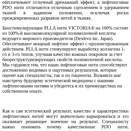
обеспечивают отличный дренажный эффект, а лифтинговые
PDO нити отличаются отличным сцеплением и удержанием
тканей в заданном положении, исключая риски
преждевременных разрывов нитей в тканях.
Биостимулирующие PLLA нити VICTORIA® на 100% состоят
из 100%-й высокомолекулярной полимолочной кислоты
ведущего мирового производителя (Dexlevo inc. Japan).
Обеспечивают мощный лифтинг эффект с пролонгированным
действием. PLLA нити стимулируют выработку коллагена 1-
го и 3-го типов, улучшая качество кожных покровов за счет
биореструктуризирующих свойств полимолочной кислоты.
Мы гордимся тем, что наши лифтинговые нити способствуют
достижению видимых и ощутимых результатов, которые
оценят как специалисты, так и их пациенты. Возьмите шаг
навстречу будущему эстетической медицины с нашими
лифтинговыми нитями и убедитесь в их преимуществах на
собственном опыте.
Как и сам эстетический результат, качество и характеристики
лифтинговых нитей могут значительно варьироваться и это
оказывает решающее значение на результат. Специалисту
важно понимать почему качественные PDO нити,