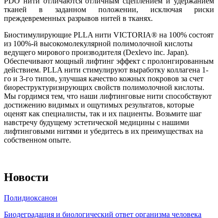
PDO нити отличаются отличным сцеплением и удержанием
тканей в заданном положении, исключая риски
преждевременных разрывов нитей в тканях.
Биостимулирующие PLLA нити VICTORIA® на 100% состоят
из 100%-й высокомолекулярной полимолочной кислоты
ведущего мирового производителя (Dexlevo inc. Japan).
Обеспечивают мощный лифтинг эффект с пролонгированным
действием. PLLA нити стимулируют выработку коллагена 1-
го и 3-го типов, улучшая качество кожных покровов за счет
биореструктуризирующих свойств полимолочной кислоты.
Мы гордимся тем, что наши лифтинговые нити способствуют
достижению видимых и ощутимых результатов, которые
оценят как специалисты, так и их пациенты. Возьмите шаг
навстречу будущему эстетической медицины с нашими
лифтинговыми нитями и убедитесь в их преимуществах на
собственном опыте.
Новости
Полидиоксанон
Биодеградация и биологический ответ организма человека