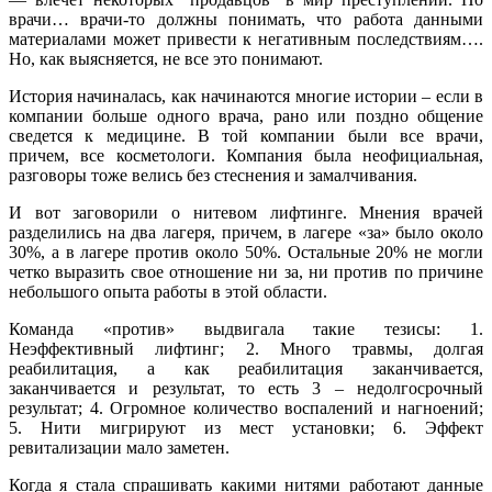
врачи… врачи-то должны понимать, что работа данными
материалами может привести к негативным последствиям….
Но, как выясняется, не все это понимают.
История начиналась, как начинаются многие истории – если в
компании больше одного врача, рано или поздно общение
сведется к медицине. В той компании были все врачи,
причем, все косметологи. Компания была неофициальная,
разговоры тоже велись без стеснения и замалчивания.
И вот заговорили о нитевом лифтинге. Мнения врачей
разделились на два лагеря, причем, в лагере «за» было около
30%, а в лагере против около 50%. Остальные 20% не могли
четко выразить свое отношение ни за, ни против по причине
небольшого опыта работы в этой области.
Команда «против» выдвигала такие тезисы: 1.
Неэффективный лифтинг; 2. Много травмы, долгая
реабилитация, а как реабилитация заканчивается,
заканчивается и результат, то есть 3 – недолгосрочный
результат; 4. Огромное количество воспалений и нагноений;
5. Нити мигрируют из мест установки; 6. Эффект
ревитализации мало заметен.
Когда я стала спрашивать какими нитями работают данные