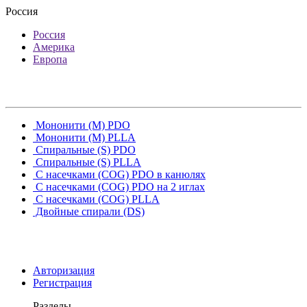
Россия
Россия
Америка
Европа
Мононити (M) PDO
Мононити (M) PLLA
Спиральные (S) PDO
Спиральные (S) PLLA
С насечками (COG) PDO в канюлях
С насечками (COG) PDO на 2 иглах
С насечками (COG) PLLA
Двойные спирали (DS)
Авторизация
Регистрация
Разделы