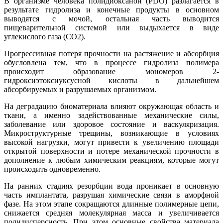
В организме человека полидиоксанон (PDO) разлагается в
результате гидролиза и конечные продукты в основном
выводятся с мочой, остальная часть выводится
пищеварительной системой или выдыхается в виде
углекислого газа (CO2).
Прогрессивная потеря прочности на растяжение и абсорбция
обусловлена тем, что в процессе гидролиза полимера
происходит образование мономеров 2-
гидроксиэтоксиуксусной кислоты в дальнейшем
абсорбируемых и разрушаемых организмом.
На деградацию биоматериала влияют окружающая область и
ткани, а именно задействованные механические силы,
заболевание или здоровое состояние и васкуляризация.
Микроструктурные трещины, возникающие в условиях
высокой нагрузки, могут привести к увеличению площади
открытой поверхности и потере механической прочности в
дополнение к любым химическим реакциям, которые могут
происходить одновременно.
На ранних стадиях резорбции вода проникает в основную
часть имплантата, разрушая химические связи в аморфной
фазе. На этом этапе сокращаются длинные полимерные цепи,
снижается средняя молекулярная масса и увеличивается
полидисперсность. При этом основные свойства материала