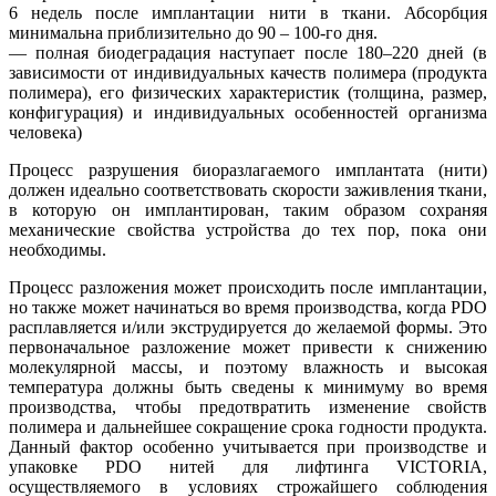
6 недель после имплантации нити в ткани. Абсорбция
минимальна приблизительно до 90 – 100-го дня.
— полная биодеградация наступает после 180–220 дней (в
зависимости от индивидуальных качеств полимера (продукта
полимера), его физических характеристик (толщина, размер,
конфигурация) и индивидуальных особенностей организма
человека)
Процесс разрушения биоразлагаемого имплантата (нити)
должен идеально соответствовать скорости заживления ткани,
в которую он имплантирован, таким образом сохраняя
механические свойства устройства до тех пор, пока они
необходимы.
Процесс разложения может происходить после имплантации,
но также может начинаться во время производства, когда PDO
расплавляется и/или экструдируется до желаемой формы. Это
первоначальное разложение может привести к снижению
молекулярной массы, и поэтому влажность и высокая
температура должны быть сведены к минимуму во время
производства, чтобы предотвратить изменение свойств
полимера и дальнейшее сокращение срока годности продукта.
Данный фактор особенно учитывается при производстве и
упаковке PDO нитей для лифтинга VICTORIA,
осуществляемого в условиях строжайшего соблюдения