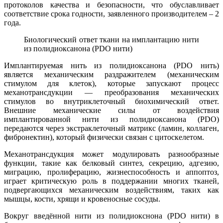
протоколов качества и безопасности, что обуславливает
соответствие срока годности, заявленного производителем – 2
года.
Биологический ответ ткани на имплантацию нити
из полидиоксанона (PDO нити)
Имплантируемая нить из полидиоксанона (PDO нить)
является механическим раздражителем (механическим
стимулом для клеток), которые запускают процесс
механотрансдукции — преобразования механических
стимулов во внутриклеточный биохимический ответ.
Внешние механические силы от воздействия
имплантированной нити из полидиоксанона (PDO)
передаются через экстраклеточный матрикс (ламин, коллаген,
фибронектин), который физически связан с цитоскелетом.
Механотрансдукция может модулировать разнообразные
функции, такие как белковый синтез, секрецию, адгезию,
миграцию, пролиферацию, жизнеспособность и аппоптоз,
играет критическую роль в поддержании многих тканей,
подвергающихся механическим воздействиям, таких как
мышцы, кости, хрящи и кровеносные сосуды.
Вокруг введённой нити из полидиокснона (PDO нити) в