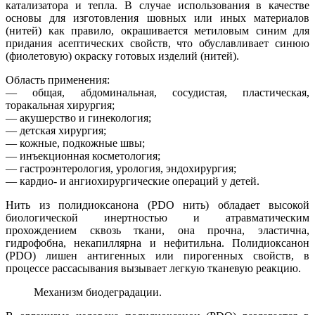
катализатора и тепла. В случае использования в качестве
основы для изготовления шовных или иных материалов
(нитей) как правило, окрашивается метиловым синим для
придания асептических свойств, что обуславливает синюю
(фиолетовую) окраску готовых изделий (нитей).
Область применения:
— общая, абдоминальная, сосудистая, пластическая,
торакальная хирургия;
— акушерство и гинекология;
— детская хирургия;
— кожные, подкожные швы;
— инъекционная косметология;
— гастроэнтерология, урология, эндохирургия;
— кардио- и ангиохирургические операций у детей.
Нить из полидиоксанона (PDO нить) обладает высокой
биологической инертностью и атравматическим
прохождением сквозь ткани, она прочна, эластична,
гидрофобна, некапиллярна и нефитильна. Полидиоксанон
(PDO) лишен антигенных или пирогенных свойств, в
процессе рассасывания вызывает легкую тканевую реакцию.
Механизм биодеградации.