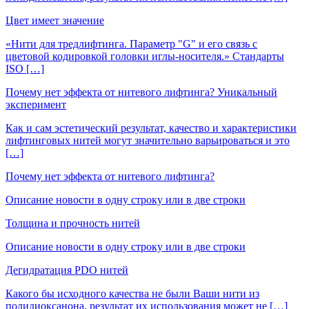
Цвет имеет значение
«Нити для тредлифтинга. Параметр "G" и его связь с
цветовой кодировкой головки иглы-носителя.» Стандарты
ISO […]
Почему нет эффекта от нитевого лифтинга? Уникальный
эксперимент
Как и сам эстетический результат, качество и характеристики
лифтинговых нитей могут значительно варьироваться и это
[…]
Почему нет эффекта от нитевого лифтинга?
Описание новости в одну строку или в две строки
Толщина и прочность нитей
Описание новости в одну строку или в две строки
Дегидратация PDO нитей
Какого бы исходного качества не были Ваши нити из
полидиоксанона, результат их использования может не […]