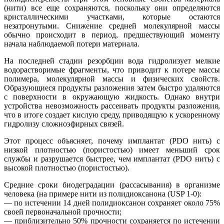
(нити) все еще сохраняются, поскольку они определяются
кристаллическими участками, которые остаются
незатронутыми. Снижение средней молекулярной массы
обычно происходит в период, предшествующий моменту
начала наблюдаемой потери материала.
На последней стадии резорбции вода гидролизует мелкие
водорастворимые фрагменты, что приводит к потере массы
полимера, молекулярной массы и физических свойств.
Образующиеся продукты разложения затем быстро удаляются
с поверхности в окружающую жидкость. Однако внутри
устройства невозможность рассеивать продукты разложения,
что в итоге создает кислую среду, приводящую к ускоренному
гидролизу сложноэфирных связей.
Этот процесс объясняет, почему имплантат (PDO нить) с
низкой плотностью (пористостью) имеет меньший срок
службы и разрушается быстрее, чем имплантат (PDO нить) с
высокой плотностью (пористостью).
Средние сроки биодеградации (рассасывания) в организме
человека (на примере нити из полидиоксанона (USP 1-0):
— по истечении 14 дней полидиоксанон сохраняет около 75%
своей первоначальной прочности;
— приблизительно 50% прочности сохраняется по истечении