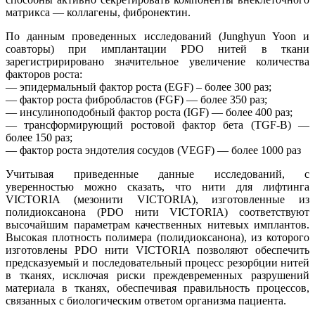
матрикса — коллагены, фибронектин.
По данным проведенных исследований (Junghyun Yoon и
соавторы) при имплантации PDO нитей в ткани
зарегистририровано значительное увеличение количества
факторов роста:
— эпидермальный фактор роста (EGF) – более 300 раз;
— фактор роста фибробластов (FGF) — более 350 раз;
— инсулиноподобный фактор роста (IGF) — более 400 раз;
— трансформирующий ростовой фактор бета (TGF-B) —
более 150 раз;
— фактор роста эндотелия сосудов (VEGF) — более 1000 раз
Учитывая приведенные данные исследований, с
уверенностью можно сказать, что нити для лифтинга
VICTORIA (мезонити VICTORIA), изготовленные из
полидиоксанона (PDO нити VICTORIA) соответствуют
высочайшим параметрам качественных нитевых имплантов.
Высокая плотность полимера (полидиоксанона), из которого
изготовлены PDO нити VICTORIA позволяют обеспечить
предсказуемый и последовательный процесс резорбции нитей
в тканях, исключая риски преждевременных разрушений
материала в тканях, обеспечивая правильность процессов,
связанных с биологическим ответом организма пациента.