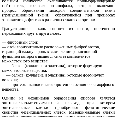
большом количестве скапливаются полиморфноядерные
нейтрофилы, включая эозинофилы, которые включают
процесс образования молодой соединительной ткани
(грануляционной ткани), образующейся при процессах
заживления дефектов в различных тканях и органах.
Грануляционная ткань состоит из шести, постепенно
переходящих друг в друга слоев:
— фиброзный слой;
— слой горизонтально расположенных фибробластов,
играющий важную роль в заживлении ран,основной
функцией которого является синтез компонентов
межклеточного вещества:
— белков (коллагена и эластина), которые формируют
межклеточные вещества:
— белков (коллагена и эластина), которые формируют
волокна;
— протеогликанов и гликопротеинов основного аморфного
вещества.
Одним из механизмов образования фиброза является
эпителиально-мезенхимальный переход, при котором
эпителиальные клетки приобретают фенотипические
свойства мезенхимальных клеток. Мезенхимальные клетки
способны активно секретировать компоненты внеклеточного