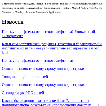
В материале использованы данные статьи «Polydioxanone implants: A systematic review on safety and
performance in patients» (Joana A Martins,1 Antonina A Lach,1 Hayley L Morris,1 Andrew J Carr,1,2 and
Pierre-Alexis Mouthuy). Journal of Biomaterials Applications.
Новости
Почему нет эффекта от нитевого лифтинга? Уникальный
эксперимент
Как и сам эстетический результат, качество и характеристики
лифтинговых нитей могут значительно варьироваться и это
[…]
Почему нет эффекта от нитевого лифтинга?
Описание новости в одну строку или в две строки
Толщина и прочность нитей
Описание новости в одну строку или в две строки
Дегидратация PDO нитей
Какого бы исходного качества не были Ваши нити из
полидиоксанона, результат их использования может не […]